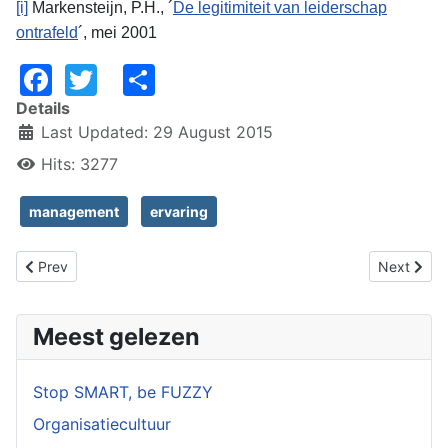
[i]
Markensteijn, P.H., ´
De legitimiteit van leiderschap
ontrafeld
´, mei 2001
Facebook
Twitter
Share
Details
Last Updated: 29 August 2015
Hits: 3277
management
ervaring
Previous article: Baas beoordeelt baas
Next articl
Prev
Next
Meest gelezen
Stop SMART, be FUZZY
Organisatiecultuur